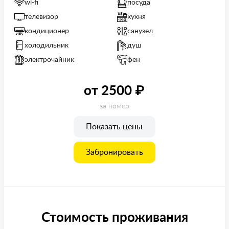
wi-fi
посуда
телевизор
кухня
кондиционер
санузел
холодильник
душ
электрочайник
фен
от 2500 ₽
за номер
Показать цены
Забронировать
Стоимость проживания