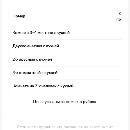
с 1 и
Номер
по 14 
Комната 3–4 местная с кухней
400
Двухкомнатная с кухней
500
2-х ярусный с кухней
500
3-х комнатный с кухней
550
Комната на 2-х человек с кухней
250
Цены указаны за номер, в рублях.
Стоимость проживания, указанная на сайте, носит